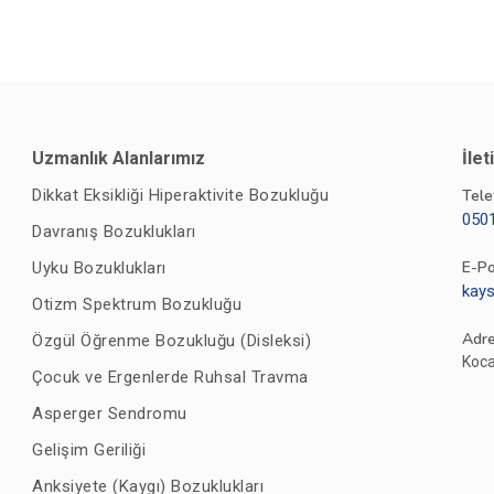
Uzmanlık Alanlarımız
İlet
Dikkat Eksikliği Hiperaktivite Bozukluğu
Tele
050
Davranış Bozuklukları
E-P
Uyku Bozuklukları
kay
Otizm Spektrum Bozukluğu
Adr
Özgül Öğrenme Bozukluğu (Disleksi)
Koca
Çocuk ve Ergenlerde Ruhsal Travma
Asperger Sendromu
Gelişim Geriliği
Anksiyete (Kaygı) Bozuklukları